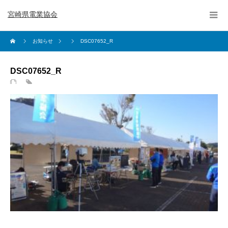
宮崎県電業協会
お知らせ
DSC07652_R
DSC07652_R