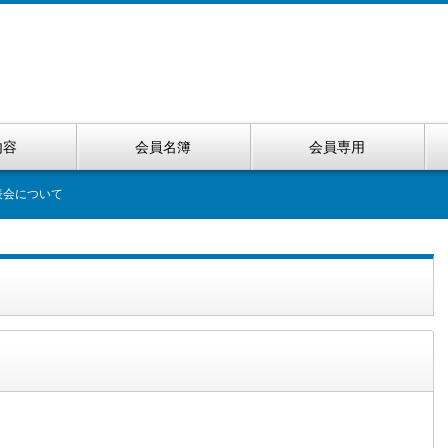
内容
会員名簿
会員専用
表会について