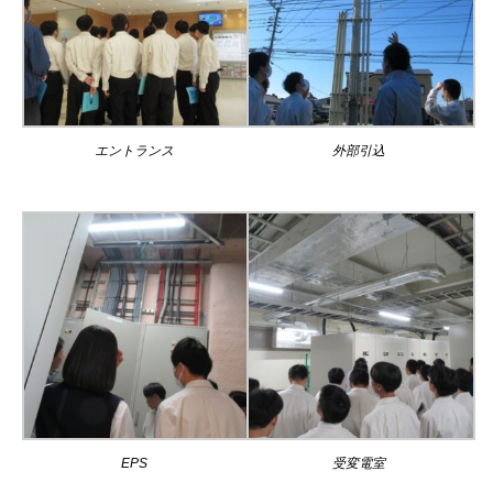
エントランス
外部引込
EPS
受変電室