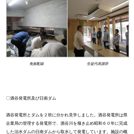
免振配線
生徒代表謝辞
〇酒谷発電所及び日南ダム
酒谷発電所とダムを２班に分かれ見学しました。酒谷発電所は県
企業局の管理する発電所で、酒谷川を堰き止め昭和６０年に完成
した治水ダムの日南ダムから取水して発電しています。施設の概