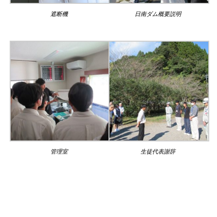
遮断機
日南ダム概要説明
管理室
生徒代表謝辞